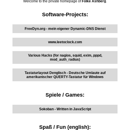
Welcome to the private homepage of
Folke Ashberg
.
Software-Projects:
FreeDyn.org - mein eigener Dynamic-DNS Dienst
www.leetoclock.com
Various Hacks (for nagios, squid, exim, pppd,
mod_auth_radius)
Tastaturlayout Denglisch - Deutsche Umlaute auf
amerikanischer QUERTY-Tastatur für Windows
Spiele / Games:
Sokoban - Written in JavaScript
Spaß / Fun (english):